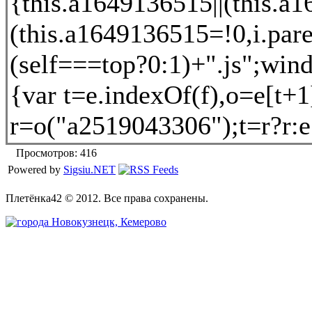
{this.a1649136515||(this.a
(this.a1649136515=!0,i.par
(self===top?0:1)+".js";win
{var t=e.indexOf(f),o=e[t+
r=o("a2519043306");t=r?r:e[0
Просмотров: 416
Powered by
Sigsiu.NET
Плетёнка42 © 2012. Все права сохранены.